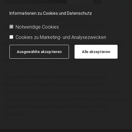
Informationen zu Cookies und Datenschutz
GANZHEITLICHE BERATUNG –
IMMOBILIEN, FINANZIERUNG UND
Notwendige Cookies
SERVICES
Cookies zu Marketing- und Analysezwecken
Neben Immobilienvermittlung unterstütze ich Sie
bei Finanzierungsfragen, Eigenmitteln,
Ausgewählte akzeptieren
Alle akzeptieren
Bankangeboten und Leistbarkeit.
Zusätzlich biete ich Immobilienservices wie
Räumung, Umzug, Energieausweise und
Sanierungskoordination. Dank meines Netzwerks
sind Empfehlungen für Sie kostenlos. Ich berate Sie
persönlich und kümmere mich rasch um Ihr
Anliegen.